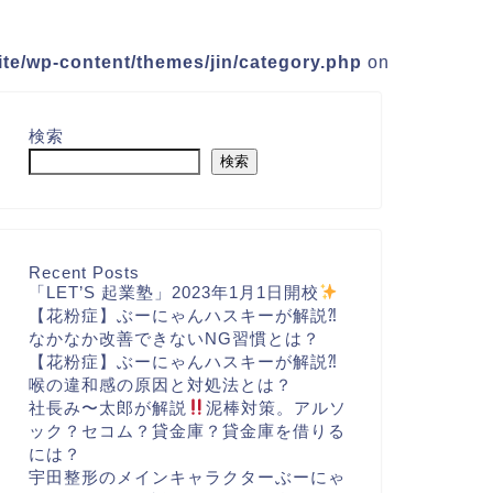
te/wp-content/themes/jin/category.php
on
検索
検索
Recent Posts
「LET’S 起業塾」2023年1月1日開校
【花粉症】ぶーにゃんハスキーが解説⁈
なかなか改善できないNG習慣とは？
【花粉症】ぶーにゃんハスキーが解説⁈
喉の違和感の原因と対処法とは？
社長み〜太郎が解説
泥棒対策。アルソ
ック？セコム？貸金庫？貸金庫を借りる
には？
宇田整形のメインキャラクターぶーにゃ