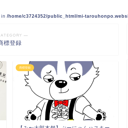
e in
/home/c3724352/public_html/mi-tarouhonpo.websi
CATEGORY ―
商標登録
商標登録