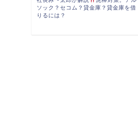
社長み〜太郎が解説
泥棒対策。アル
ソック？セコム？貸金庫？貸金庫を借
りるには？