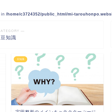
e in
/home/c3724352/public_html/mi-tarouhonpo.websi
CATEGORY ―
豆知識
豆知識