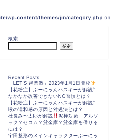
te/wp-content/themes/jin/category.php
on
検索
検索
Recent Posts
「LET’S 起業塾」2023年1月1日開校
【花粉症】ぶーにゃんハスキーが解説⁈
なかなか改善できないNG習慣とは？
【花粉症】ぶーにゃんハスキーが解説⁈
喉の違和感の原因と対処法とは？
社長み〜太郎が解説
泥棒対策。アルソ
ック？セコム？貸金庫？貸金庫を借りる
には？
宇田整形のメインキャラクターぶーにゃ