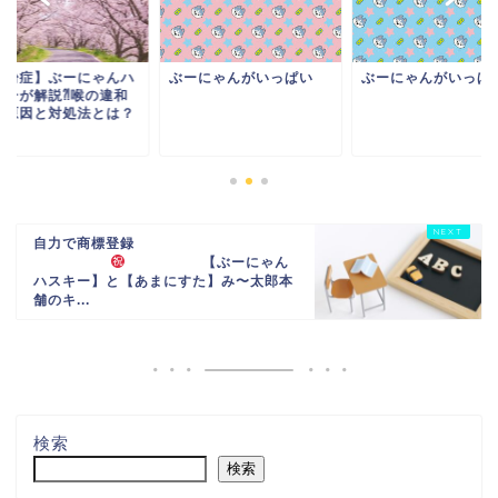
花粉症】ぶーにゃんハ
ぶーにゃんがいっぱい
ぶーにゃんがいっぱ
キーが解説⁈喉の違和
の原因と対処法とは？
自力で商標登録
【ぶーにゃん
ハスキー】と【あまにすた】み〜太郎本
舗のキ...
検索
検索