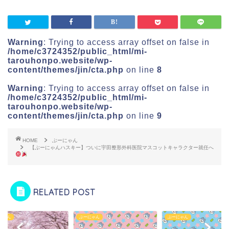
Warning
: Trying to access array offset on false in
/home/c3724352/public_html/mi-
tarouhonpo.website/wp-
content/themes/jin/cta.php
on line
8
Warning
: Trying to access array offset on false in
/home/c3724352/public_html/mi-
tarouhonpo.website/wp-
content/themes/jin/cta.php
on line
9
HOME
ぶーにゃん
【ぶーにゃんハスキー】ついに宇田整形外科医院マスコットキャラクター就任へ
RELATED POST
にゃん
ぶーにゃん
ぶーにゃん