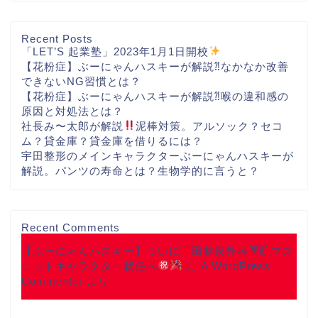
Recent Posts
「LET’S 起業塾」2023年1月1日開校
【花粉症】ぶーにゃんハスキーが解説⁈なかなか改善
できないNG習慣とは？
【花粉症】ぶーにゃんハスキーが解説⁈喉の違和感の
原因と対処法とは？
社長み〜太郎が解説
泥棒対策。アルソック？セコ
ム？貸金庫？貸金庫を借りるには？
宇田整形のメインキャラクターぶーにゃんハスキーが
解説。パンツの寿命とは？生物学的に言うと？
Recent Comments
【ぶーにゃんハスキー】ついに宇田整形外科医院マス
コットキャラクター就任へ
に
A WordPress
Commenter
より