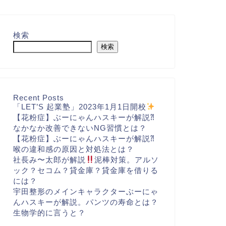
検索
検索
Recent Posts
「LET’S 起業塾」2023年1月1日開校
【花粉症】ぶーにゃんハスキーが解説⁈
なかなか改善できないNG習慣とは？
【花粉症】ぶーにゃんハスキーが解説⁈
喉の違和感の原因と対処法とは？
社長み〜太郎が解説
泥棒対策。アルソ
ック？セコム？貸金庫？貸金庫を借りる
には？
宇田整形のメインキャラクターぶーにゃ
んハスキーが解説。パンツの寿命とは？
生物学的に言うと？