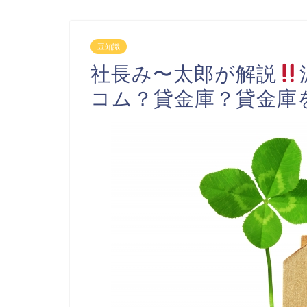
豆知識
社長み〜太郎が解説
コム？貸金庫？貸金庫