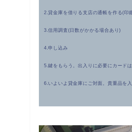
2.貸金庫を借りる支店の通帳を作る(印
3.信用調査(日数がかかる場合あり)
4.申し込み
5.鍵をもらう。出入りに必要にカードは
6.いよいよ貸金庫にご対面。貴重品を